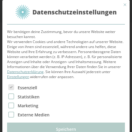
Mit d
Datenschutzeinstellungen
Wir benötigen deine Zustimmung, bevor du unsere Website weiter
besuchen kannst.
Start
/
Geschenkgutschein
/ Gutschein Online-Kurs: Wie
Wir verwenden Cookies und andere Technologien auf unserer Website.
Einige von ihnen sind essenziell, während andere uns helfen, diese
finde ich den Richtigen/die Richtige
Website und Ihre Erfahrung zu verbessern.
Personenbezogene Daten
können verarbeitet werden (z. B. IP-Adressen), z. B. für personalisierte
Anzeigen und Inhalte oder Anzeigen- und Inhaltsmessung.
Weitere
Informationen über die Verwendung Ihrer Daten finden Sie in unserer
Datenschutzerklärung
.
Sie können Ihre Auswahl jederzeit unter
Einstellungen
widerrufen oder anpassen.
Es folgt eine Liste der Service-Gruppen, für die eine Ein
Essenziell
Statistiken
Marketing
Externe Medien
Speichern