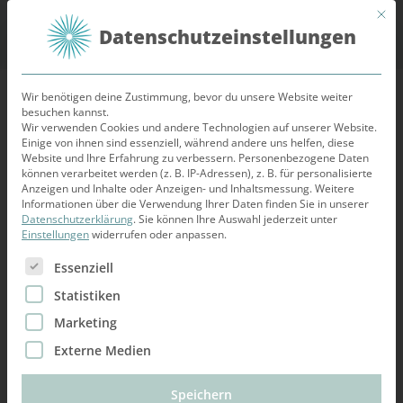
Mit d
Datenschutzeinstellungen
Wir benötigen deine Zustimmung, bevor du unsere Website weiter
besuchen kannst.
Wir verwenden Cookies und andere Technologien auf unserer Website.
MODUL 1, KOMPONENTE 1
Einige von ihnen sind essenziell, während andere uns helfen, diese
Website und Ihre Erfahrung zu verbessern.
Personenbezogene Daten
In Bearbeitung
können verarbeitet werden (z. B. IP-Adressen), z. B. für personalisierte
Anzeigen und Inhalte oder Anzeigen- und Inhaltsmessung.
Weitere
Informationen über die Verwendung Ihrer Daten finden Sie in unserer
Datenschutzerklärung
.
Sie können Ihre Auswahl jederzeit unter
Audio
Einstellungen
widerrufen oder anpassen.
Es folgt eine Liste der Service-Gruppen, für die eine Ein
Essenziell
Statistiken
Marketing
Externe Medien
Speichern