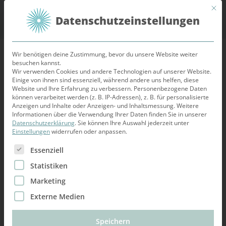
Mit d
Datenschutzeinstellungen
Wir benötigen deine Zustimmung, bevor du unsere Website weiter
Widerrufsbelehrung
besuchen kannst.
Wir verwenden Cookies und andere Technologien auf unserer Website.
Einige von ihnen sind essenziell, während andere uns helfen, diese
Widerrufsrecht
Website und Ihre Erfahrung zu verbessern.
Personenbezogene Daten
können verarbeitet werden (z. B. IP-Adressen), z. B. für personalisierte
Sie haben das Recht, binnen 14 Tagen ohne Angabe
Anzeigen und Inhalte oder Anzeigen- und Inhaltsmessung.
Weitere
Informationen über die Verwendung Ihrer Daten finden Sie in unserer
von Gründen diesen Vertrag zu widerrufen.
Datenschutzerklärung
.
Sie können Ihre Auswahl jederzeit unter
Die Widerrufsfrist beträgt 14 Tage ab dem Tag des
Einstellungen
widerrufen oder anpassen.
Vertragsabschlusses.
Es folgt eine Liste der Service-Gruppen, für die eine Ein
Essenziell
Um Ihr Widerrufsrecht auszuüben, müssen Sie uns
Statistiken
(Auf die Ohren GmbH, Schreiberhauer Straße 4,
Marketing
10317 Berlin, E-Mail-Adresse: mail@auf-die-
Externe Medien
ohren.com) mittels einer eindeutigen Erklärung (z.B.
ein
Speichern