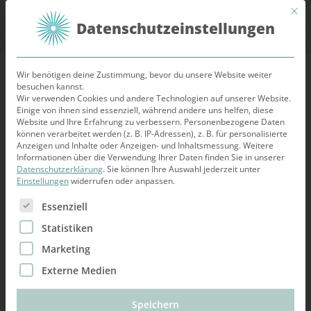
Mit d
Datenschutzeinstellungen
Wir benötigen deine Zustimmung, bevor du unsere Website weiter
besuchen kannst.
Start
/
Geschenkgutschein
/ Gutschein Online-Kurs:
Wir verwenden Cookies und andere Technologien auf unserer Website.
Einige von ihnen sind essenziell, während andere uns helfen, diese
Beziehungen auf Augenhöhe
Website und Ihre Erfahrung zu verbessern.
Personenbezogene Daten
können verarbeitet werden (z. B. IP-Adressen), z. B. für personalisierte
Anzeigen und Inhalte oder Anzeigen- und Inhaltsmessung.
Weitere
Informationen über die Verwendung Ihrer Daten finden Sie in unserer
Datenschutzerklärung
.
Sie können Ihre Auswahl jederzeit unter
Einstellungen
widerrufen oder anpassen.
Es folgt eine Liste der Service-Gruppen, für die eine Ein
Essenziell
Statistiken
Marketing
Externe Medien
Speichern